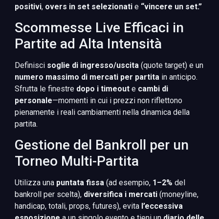
positivi
,
overs in set selezionati
e
“vincere un set.”
Scommesse Live Efficaci in
Partite ad Alta Intensità
Definisci
soglie di ingresso/uscita
(quote target) e un
numero massimo di mercati per partita
in anticipo.
Sfrutta le finestre
dopo i timeout
e
cambi di
personale
—momenti in cui i prezzi non riflettono
pienamente i reali cambiamenti nella dinamica della
partita.
Gestione del Bankroll per un
Torneo Multi-Partita
Utilizza una
puntata fissa
(ad esempio,
1–2%
del
bankroll per scelta),
diversifica i mercati
(moneyline,
handicap, totali, props, futures), evita
l’eccessiva
esposizione
a un singolo evento e tieni un
diario delle