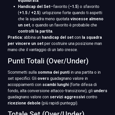
equilibrata
.
Handicap del Set
—favorito (
−1.5
) o sfavorito
(
+1.5 / +2.5
): un’opzione forte quando ti aspetti
che la squadra meno quotata
vincesse almeno
un set
, o quando un favorito è probabile che
controlli la partita
.
Pratica:
abbina un
handicap del set
con
la squadra
per vincere un set
per costruire una posizione man
mano che il vantaggio di un lato cresce.
Punti Totali (Over/Under)
Scommetti sulla
somma dei punti
in una partita o in
set specifici. Gli
overs
guadagnano valore in
accoppiamenti con
scambi lunghi
(forte difesa di
fondo, alta conversione attacco-transizione); gli
unders
guadagnano valore con
servizi aggressivi
contro
ricezione debole
(più rapidi punteggi).
Totale Set (Over/Under)