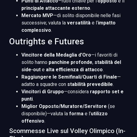
Punti di Attacco
—ruoli chiave per l’
opposto
e il
principale attaccante esterno
.
Mercato MVP
—di solito disponibile nelle fasi
successive; valuta la
versatilità
e l’
impatto
complessivo
.
Outrights e Futures
Vincitore della Medaglia d’Oro
—i favoriti di
solito hanno
panchine profonde
,
stabilità del
side-out
e
alta efficienza di attacco
.
Raggiungere le Semifinali/Quarti di Finale
—
adatto a squadre con
stabilità prevedibile
.
Vincitori di Gruppo
—considera
rapporto set e
punti
.
Miglior Opposto/Muratore/Servitore
(se
disponibile)—valuta la
forma
e l’
utilizzo
offensivo
.
Scommesse Live sul Volley Olimpico (In-