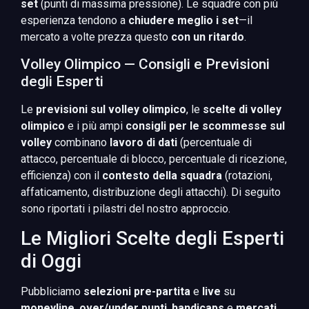
set
(punti di massima pressione). Le squadre con più
esperienza tendono a
chiudere meglio i set
—il
mercato a volte prezza questo
con un ritardo
.
Volley Olimpico — Consigli e Previsioni
degli Esperti
Le
previsioni sul volley olimpico
, le
scelte di volley
olimpico
e i più ampi
consigli per le scommesse sul
volley
combinano
lavoro di dati
(percentuale di
attacco, percentuale di blocco, percentuale di ricezione,
efficienza) con il
contesto della squadra
(rotazioni,
affaticamento, distribuzione degli attacchi). Di seguito
sono riportati i pilastri del nostro approccio.
Le Migliori Scelte degli Esperti
di Oggi
Pubbliciamo
selezioni pre-partita
e
live
su
moneyline
,
over/under punti
,
handicaps
e
mercati