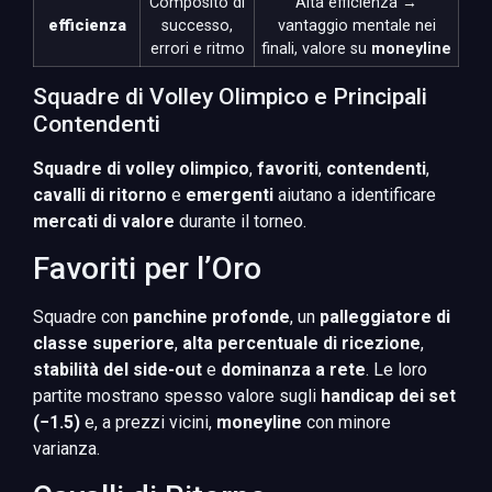
Composito di
Alta efficienza →
efficienza
successo,
vantaggio mentale nei
errori e ritmo
finali, valore su
moneyline
Squadre di Volley Olimpico e Principali
Contendenti
Squadre di volley olimpico
,
favoriti
,
contendenti
,
cavalli di ritorno
e
emergenti
aiutano a identificare
mercati di valore
durante il torneo.
Favoriti per l’Oro
Squadre con
panchine profonde
, un
palleggiatore di
classe superiore
,
alta percentuale di ricezione
,
stabilità del side-out
e
dominanza a rete
. Le loro
partite mostrano spesso valore sugli
handicap dei set
(−1.5)
e, a prezzi vicini,
moneyline
con minore
varianza.