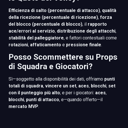
Efficienza di salto (percentuale di attacco)
,
qualità
della ricezione (percentuale di ricezione)
,
forza
del blocco (percentuale di blocco)
, il
rapporto
ace/errori al servizio
,
distribuzione degli attacchi
,
stabilità del palleggiatore
, e fattori contestuali come
rotazioni
,
affaticamento
e
pressione finale
.
Posso Scommettere su Props
di Squadra e Giocatori?
Sì—soggetto alla disponibilità dei dati, offriamo
punti
totali di squadra
,
vincere un set
,
aces
,
blocchi
,
set
con il punteggio più alto
; e per i giocatori:
aces
,
blocchi
,
punti di attacco
, e—quando offerto—il
mercato MVP
.