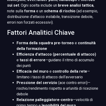
sui set
. Ogni scelta include un
breve analisi tattica
,
note sulla
forma
e un
schema di rischio
(ad esempio,
distribuzione d’attacco instabile, transizione debole,
errori non forzati eccessivi).
Fattori Analitici Chiave
Forma della squadra pre-torneo
e
continuità
della formazione
Efficienza d’attacco (percentuale di attacco)
e
tassi di errore
—guidano il ritmo di accumulo
dei punti
Efficacia del muro
e
controllo della rete
—
limitano i tassi di attacco dell’avversario
Pressione del servizio
(ace contro errori)—
rischio/rendimento rispetto a un’unità di ricezione
debole
Relazione palleggiatore-centro
—velocità di
primo tempo e
leggibilità del muro