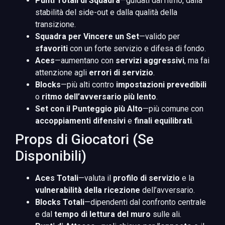
Punti Totali di Squadra
—guidati dal ritmo, dalla
stabilità del side-out e dalla qualità della
transizione.
Squadra per Vincere un Set
—valido per
sfavoriti
con un forte servizio e difesa di fondo.
Aces
—aumentano con
servizi aggressivi
, ma fai
attenzione agli
errori di servizio
.
Blocks
—più alti contro
impostazioni prevedibili
o
ritmo dell’avversario più lento
.
Set con il Punteggio più Alto
—più comune con
accoppiamenti difensivi
e
finali equilibrati
.
Props di Giocatori (Se
Disponibili)
Aces Totali
—valuta il
profilo di servizio
e la
vulnerabilità della ricezione
dell’avversario.
Blocks Totali
—dipendenti dal confronto centrale
e dal
tempo di lettura del muro
sulle ali.