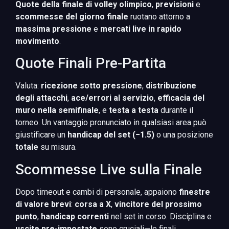
Quote della finale di volley olimpico
,
previsioni
e
scommesse del giorno finale
ruotano attorno a
massima pressione
e
mercati live in rapido
movimento
.
Quote Finali Pre-Partita
Valuta:
ricezione sotto pressione
,
distribuzione
degli attacchi
,
ace/errori al servizio
,
efficacia del
muro nella semifinale
, e
testa a testa
durante il
torneo. Un vantaggio pronunciato in qualsiasi area può
giustificare un
handicap del set (−1.5)
o una posizione
totale
su misura.
Scommesse Live sulla Finale
Dopo timeout e cambi di personale, appaiono
finestre
di valore brevi
:
corsa a X
,
vincitore del prossimo
punto
,
handicap correnti
nel set in corso. Disciplina e
uscite pre-impostate
sono cruciali—le finali