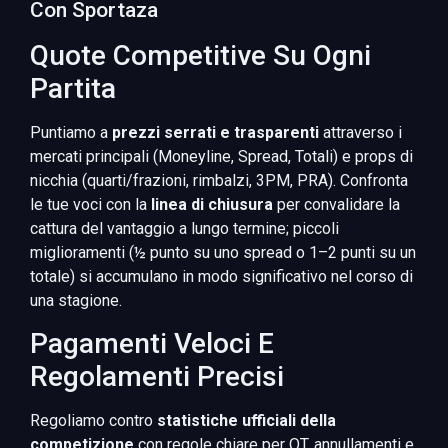
Con Sportaza
Quote Competitive Su Ogni
Partita
Puntiamo a
prezzi serrati e trasparenti
attraverso i
mercati principali (Moneyline, Spread, Totali) e props di
nicchia (quarti/frazioni, rimbalzi, 3PM, PRA). Confronta
le tue voci con la
linea di chiusura
per convalidare la
cattura del vantaggio a lungo termine; piccoli
miglioramenti (½ punto su uno spread o 1–2 punti su un
totale) si accumulano in modo significativo nel corso di
una stagione.
Pagamenti Veloci E
Regolamenti Precisi
Regoliamo contro
statistiche ufficiali della
competizione
con regole chiare per OT, annullamenti e