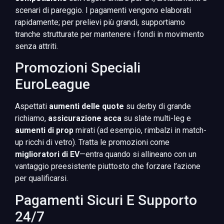
scenari di pareggio. I pagamenti vengono elaborati
rapidamente; per prelievi più grandi, supportiamo
tranche strutturate per mantenere i fondi in movimento
senza attriti.
Promozioni Speciali
EuroLeague
Aspettati
aumenti delle quote
su derby di grande
richiamo,
assicurazione acca
su slate multi-leg e
aumenti di prop
mirati (ad esempio, rimbalzi in match-
up ricchi di vetro). Tratta le promozioni come
miglioratori di EV
—entra quando si allineano con un
vantaggio preesistente piuttosto che forzare l’azione
per qualificarsi.
Pagamenti Sicuri E Supporto
24/7