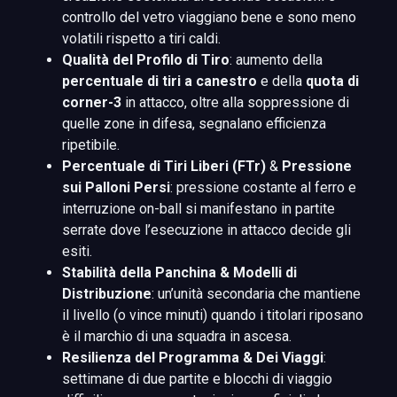
controllo del vetro viaggiano bene e sono meno
volatili rispetto a tiri caldi.
Qualità del Profilo di Tiro
: aumento della
percentuale di tiri a canestro
e della
quota di
corner-3
in attacco, oltre alla soppressione di
quelle zone in difesa, segnalano efficienza
ripetibile.
Percentuale di Tiri Liberi (FTr)
&
Pressione
sui Palloni Persi
: pressione costante al ferro e
interruzione on-ball si manifestano in partite
serrate dove l’esecuzione in attacco decide gli
esiti.
Stabilità della Panchina & Modelli di
Distribuzione
: un’unità secondaria che mantiene
il livello (o vince minuti) quando i titolari riposano
è il marchio di una squadra in ascesa.
Resilienza del Programma & Dei Viaggi
:
settimane di due partite e blocchi di viaggio