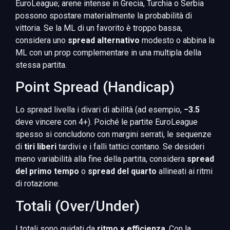
EuroLeague; arene intense in Grecia, Turchia o Serbia
possono spostare materialmente la probabilità di
vittoria. Se la ML di un favorito è troppo bassa,
considera uno
spread alternativo
modesto o abbina la
ML con un prop complementare in una multipla della
stessa partita.
Point Spread (Handicap)
Lo spread livella i divari di abilità (ad esempio,
−3.5
deve vincere con 4+). Poiché le partite EuroLeague
spesso si concludono con margini serrati, le sequenze
di
tiri liberi
tardivi e i falli tattici contano. Se desideri
meno variabilità alla fine della partita, considera
spread
del primo tempo
o
spread del quarto
allineati ai ritmi
di rotazione.
Totali (Over/Under)
I totali sono guidati da
ritmo × efficienza
. Con la