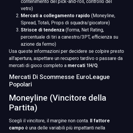
contenimento del pick-and-roll, controllo del
vetro)
Mercati a collegamento rapido
(Moneyline,
Spread, Totali, Props di squadra/giocatore)
Strisce di tendenza
(forma, Net Rating,
percentuale di tiri a canestro/3PT, efficienza su
azione da fermo)
Usa queste informazioni per decidere se colpire presto
all’apertura, aspettare un recupero tardivo o passare da
mercati di gioco completo a
mercati 1H/Q
.
Mercati Di Scommesse EuroLeague
Popolari
Moneyline (Vincitore della
Partita)
Scegli il vincitore, il margine non conta.
Il fattore
campo
è una delle variabili più impattanti nella