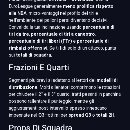
EuroLeague generalmente
meno prolifica rispetto
alla NBA
, micro-vantaggi nel profilo dei tiri e
nell’ambiente dei palloni persi diventano decisivi.
Convalida la tua inclinazione usando
percentuale di
tiri da tre
,
percentuale di tiri a canestro
,
percentuale di tiri liberi (FTr)
e
percentuale di
rimbalzi offensivi
. Se ti fidi solo di un attacco, punta
sui
totali di squadra
.
Frazioni E Quarti
Segmenti più brevi si adattano ai lettori dei
modelli di
distribuzione
. Molti allenatori comprimono le rotazioni
per chiudere il 2° e il 3° quarto; tratti pesanti in panchina
possono rallentare il punteggio, mentre gli
aggiustamenti post-intervallo spesso innescano
impennate nel
Q3
—ottimi per
spread Q3
o
totali 2H
.
Props Di Squadra