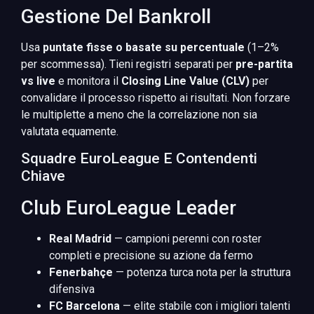
Gestione Del Bankroll
Usa
puntate fisse o basate su percentuale
(1–2%
per scommessa). Tieni registri separati per
pre-partita
vs live
e monitora il
Closing Line Value (CLV)
per
convalidare il processo rispetto ai risultati. Non forzare
le multiplette a meno che la correlazione non sia
valutata equamente.
Squadre EuroLeague E Contendenti
Chiave
Club EuroLeague Leader
Real Madrid
— campioni perenni con roster
completi e precisione su azione da fermo
Fenerbahçe
— potenza turca nota per la struttura
difensiva
FC Barcelona
— elite stabile con i migliori talenti