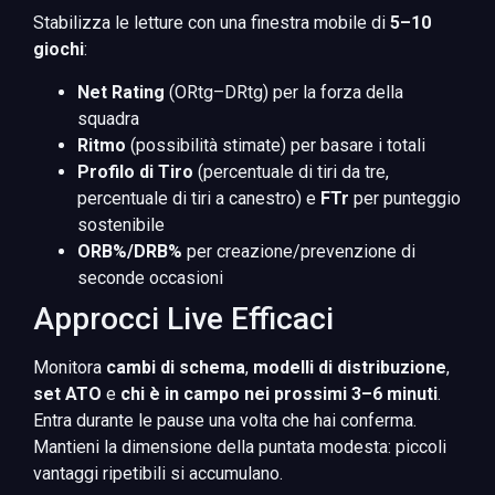
Stabilizza le letture con una finestra mobile di
5–10
giochi
:
Net Rating
(ORtg–DRtg) per la forza della
squadra
Ritmo
(possibilità stimate) per basare i totali
Profilo di Tiro
(percentuale di tiri da tre,
percentuale di tiri a canestro) e
FTr
per punteggio
sostenibile
ORB%/DRB%
per creazione/prevenzione di
seconde occasioni
Approcci Live Efficaci
Monitora
cambi di schema
,
modelli di distribuzione
,
set ATO
e
chi è in campo nei prossimi 3–6 minuti
.
Entra durante le pause una volta che hai conferma.
Mantieni la dimensione della puntata modesta: piccoli
vantaggi ripetibili si accumulano.