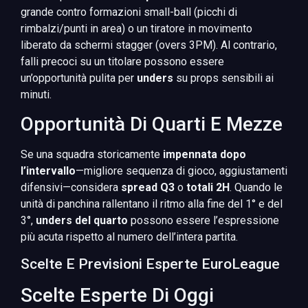
grande contro formazioni small-ball (picchi di
rimbalzi/punti in area) o un tiratore in movimento
liberato da schermi stagger (overs 3PM). Al contrario,
falli precoci su un titolare possono essere
un’opportunità pulita per
unders
su props sensibili ai
minuti.
Opportunità Di Quarti E Mezze
Se una squadra storicamente
impennata dopo
l’intervallo
—migliore sequenza di gioco, aggiustamenti
difensivi—considera
spread Q3
o
totali 2H
. Quando le
unità di panchina rallentano il ritmo alla fine del 1° e del
3°,
unders del quarto
possono essere l’espressione
più acuta rispetto al numero dell’intera partita.
Scelte E Previsioni Esperte EuroLeague
Scelte Esperte Di Oggi