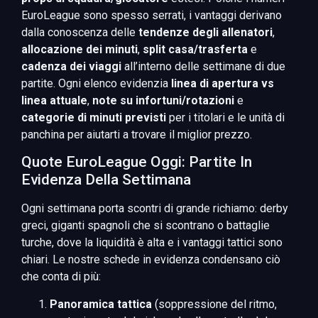
EuroLeague sono spesso serrati, i vantaggi derivano
dalla conoscenza delle
tendenze degli allenatori
,
allocazione dei minuti
,
split casa/trasferta
e
cadenza dei viaggi
all’interno delle settimane di due
partite. Ogni elenco evidenzia
linea di apertura vs
linea attuale
,
note su infortuni/rotazioni
e
categorie di minuti previsti
per i titolari e le unità di
panchina per aiutarti a trovare il miglior prezzo.
Quote EuroLeague Oggi: Partite In
Evidenza Della Settimana
Ogni settimana porta scontri di grande richiamo: derby
greci, giganti spagnoli che si scontrano o battaglie
turche, dove la liquidità è alta e i vantaggi tattici sono
chiari. Le nostre schede in evidenza condensano ciò
che conta di più:
Panoramica tattica
(soppressione del ritmo,