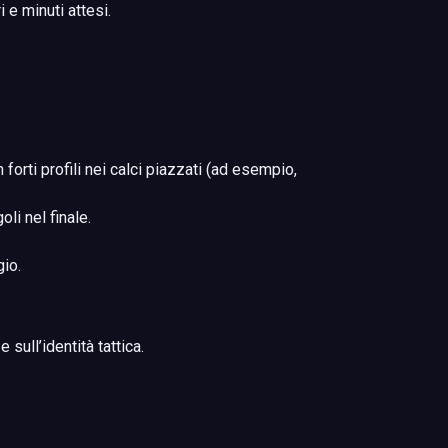
i e minuti attesi.
orti profili nei calci piazzati (ad esempio,
oli nel finale.
gio.
 sull’identità tattica.