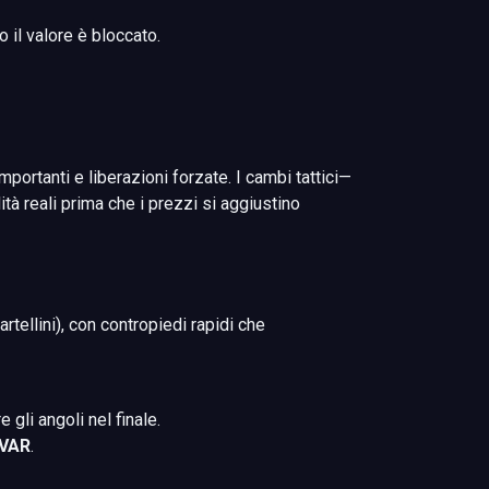
 il valore è bloccato.
mportanti e liberazioni forzate. I cambi tattici—
à reali prima che i prezzi si aggiustino
rtellini), con contropiedi rapidi che
 gli angoli nel finale.
 VAR
.