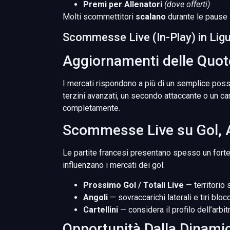
Premi per Allenatori
(dove offerti)
Molti scommettitori
scalano
durante le pause i
Scommesse Live (In-Play) in Lig
Aggiornamenti delle Quot
I mercati rispondono a più di un semplice po
terzini avanzati, un secondo attaccante o un c
completamente.
Scommesse Live su Gol, An
Le partite francesi presentano spesso un forte g
influenzano i mercati dei gol.
Prossimo Gol / Totali Live
— territorio 
Angoli
— sovraccarichi laterali e tiri blocc
Cartellini
— considera il profilo dell’arbi
Opportunità Dalla Dinamic