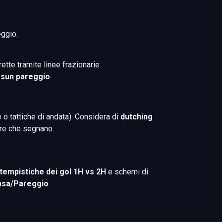
eggio.
ette tramite linee frazionarie.
sun pareggio
.
e o tattiche di andata). Considera di
dutching
dre che segnano.
tempistiche dei gol 1H vs 2H
e schemi di
asa/Pareggio
.