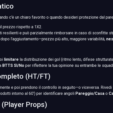
tico
ando c’è un chiaro favorito o quando desideri protezione dal par
 il prezzo rispetto a 1X2.
i resilienti e può parzialmente rimborsare in caso di sconfitte str
i dopo l’aggiustamento—prezzo più alto, maggiore variabilità,
nes
uoi
limitare
la distribuzione dei gol (ritmo lento, difese strutturat
 a
BTTS Sì/No
per riflettere la tua opinione su entrambe le squa
mpleto (HT/FT)
mente e poi prendono il controllo in seguito—o viceversa. Rivedi
dotti intorno al 60′) per identificare angoli
Pareggio/Casa
o
C
(Player Props)