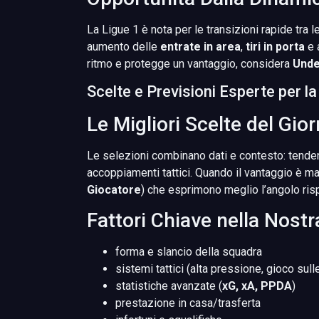
La Ligue 1 è nota per le transizioni rapide tra 
aumento delle
entrate in area
,
tiri in porta
e 
ritmo e protegge un vantaggio, considera
Unde
Scelte e Previsioni Esperte per la
Le Migliori Scelte del Gio
Le selezioni combinano dati e contesto: tendenz
accoppiamenti tattici. Quando il vantaggio è m
Giocatore
) che esprimono meglio l’angolo ris
Fattori Chiave nella Nostr
forma e slancio della squadra
sistemi tattici (alta pressione, gioco sull
statistiche avanzate (
xG, xA, PPDA
)
prestazione in casa/trasferta