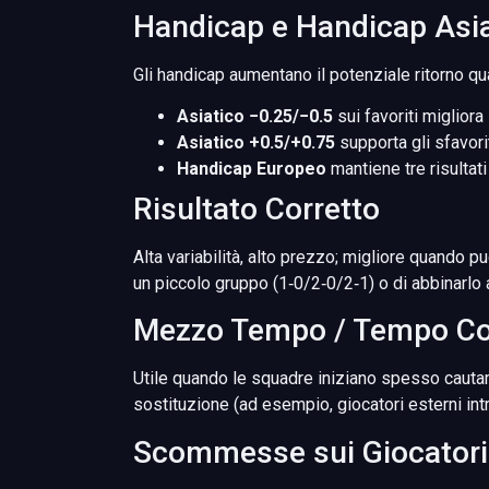
Handicap e Handicap Asia
Gli handicap aumentano il potenziale ritorno qu
Asiatico −0.25/−0.5
sui favoriti migliora
Asiatico +0.5/+0.75
supporta gli sfavorit
Handicap Europeo
mantiene tre risultat
Risultato Corretto
Alta variabilità, alto prezzo; migliore quando p
un piccolo gruppo (1‑0/2‑0/2‑1) o di abbinarlo
Mezzo Tempo / Tempo Co
Utile quando le squadre iniziano spesso cauta
sostituzione (ad esempio, giocatori esterni intro
Scommesse sui Giocatori 