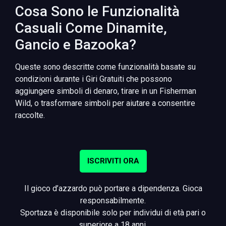
Cosa Sono le Funzionalità
Casuali Come Dinamite,
Gancio e Bazooka?
Queste sono descritte come funzionalità basate su
condizioni durante i Giri Gratuiti che possono
aggiungere simboli di denaro, tirare in un Fisherman
Wild, o trasformare simboli per aiutare a consentire
raccolte.
ISCRIVITI ORA
Il gioco d’azzardo può portare a dipendenza. Gioca
responsabilmente.
Sportaza è disponibile solo per individui di età pari o
superiore a 18 anni.