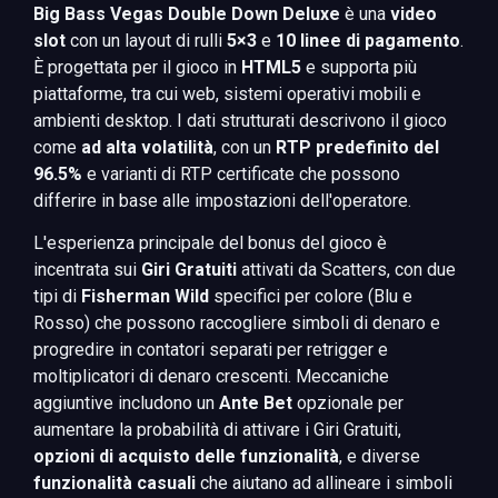
Big Bass Vegas Double Down Deluxe
è una
video
slot
con un layout di rulli
5×3
e
10 linee di pagamento
.
È progettata per il gioco in
HTML5
e supporta più
piattaforme, tra cui web, sistemi operativi mobili e
ambienti desktop. I dati strutturati descrivono il gioco
come
ad alta volatilità
, con un
RTP predefinito del
96.5%
e varianti di RTP certificate che possono
differire in base alle impostazioni dell'operatore.
L'esperienza principale del bonus del gioco è
incentrata sui
Giri Gratuiti
attivati da Scatters, con due
tipi di
Fisherman Wild
specifici per colore (Blu e
Rosso) che possono raccogliere simboli di denaro e
progredire in contatori separati per retrigger e
moltiplicatori di denaro crescenti. Meccaniche
aggiuntive includono un
Ante Bet
opzionale per
aumentare la probabilità di attivare i Giri Gratuiti,
opzioni di acquisto delle funzionalità
, e diverse
funzionalità casuali
che aiutano ad allineare i simboli