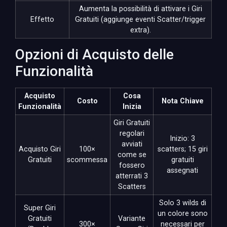
Aumenta la possibilità di attivare i Giri
Effetto
Gratuiti (aggiunge eventi Scatter/trigger
extra).
Opzioni di Acquisto delle
Funzionalità
Acquisto
Cosa
Costo
Nota Chiave
Funzionalità
Inizia
Giri Gratuiti
regolari
Inizio: 3
avviati
Acquisto Giri
100×
scatters; 15 giri
come se
Gratuiti
scommessa
gratuiti
fossero
assegnati
atterrati 3
Scatters
Solo 3 wilds di
Super Giri
un colore sono
Gratuiti
Variante
300×
necessari per