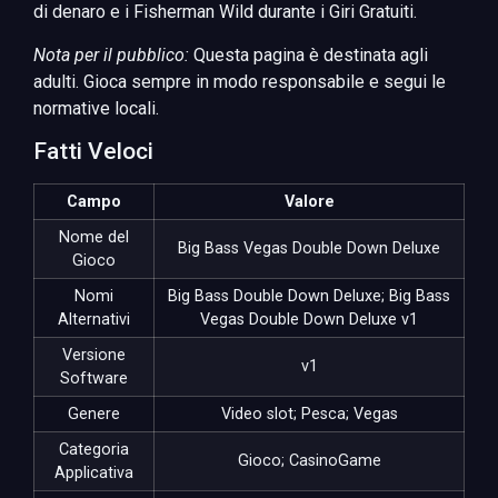
di denaro e i Fisherman Wild durante i Giri Gratuiti.
Nota per il pubblico:
Questa pagina è destinata agli
adulti. Gioca sempre in modo responsabile e segui le
normative locali.
Fatti Veloci
Campo
Valore
Nome del
Big Bass Vegas Double Down Deluxe
Gioco
Nomi
Big Bass Double Down Deluxe; Big Bass
Alternativi
Vegas Double Down Deluxe v1
Versione
v1
Software
Genere
Video slot; Pesca; Vegas
Categoria
Gioco; CasinoGame
Applicativa