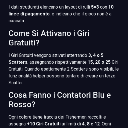
I dati strutturati elencano un layout di rulli
5×3
con
10
linee di pagamento
, e indicano che il gioco non è a
cascata.
Come Si Attivano i Giri
Gratuiti?
I Giri Gratuiti vengono attivati atterrando
3, 4 o 5
Scatters
, assegnando rispettivamente
15, 20 o 25
Giri
Gratuiti. Quando esattamente 2 Scatters sono visibili, le
funzionalità helper possono tentare di creare un terzo
Scatter.
Cosa Fanno i Contatori Blu e
Rosso?
Ogni colore tiene traccia dei Fishermen raccolti e
assegna
+10 Giri Gratuiti
ai limiti di
4, 8 e 12
. Ogni