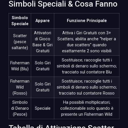
Simboli Speciali & Cosa Fanno
Simbolo
Appare
Funzione Principale
Speciale
Attivatori
Attiva i Giri Gratuiti con 3+
Scatter
di Gioco
Scatters; abilita anche “helper a
(pesce
Base & Giri
due scatters” quando
saltante)
Gratuiti
esattamente 2 sono visibili
Sostituisce; raccoglie tutti i
Fisherman
Solo Giri
simboli di denaro sullo schermo;
Wild (Blu)
Gratuiti
tracciato sul contatore Blu
Fisherman
Sostituisce; raccoglie tutti i
Solo Giri
Wild
simboli di denaro sullo schermo;
Gratuiti
(Rosso)
tracciato sul contatore Rosso
Simbolo
Ha possibili moltiplicatori;
di Denaro
Speciale
collezionabile solo quando è
(Pesce)
presente un Fisherman Wild