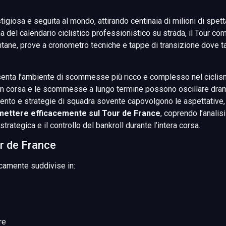
stigiosa e seguita al mondo, attirando centinaia di milioni di spe
ona del calendario ciclistico professionistico su strada, il Tour
montane, prove a cronometro tecniche e tappe di transizione dove 
esenta l’ambiente di scommesse più ricco e complesso nel ciclis
in corsa e le scommesse a lungo termine possono oscillare dramm
ento e strategie di squadra sovente capovolgono le aspettative, c
ettere efficacemente sul Tour de France
, coprendo l’analisi
rategica e il controllo del bankroll durante l’intera corsa.
r de France
picamente suddivise in:
re