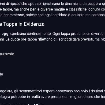
orni di riposo che spesso ripristinano le dinamiche di recupero se
 tappe, ma anche per le diverse maglie e classifiche, ognuna con i
elle scommesse, poiché non ogni corridore o squadra sta cercando
 e Tappe in Evidenza
e oggi
cambiano continuamente. Ogni tappa presenta un diverso sce
ni. Le quote pre-tappa riflettono gli script di gara previsti, ma l
picamente:
le
regolare, gli scommettitori esperti osservano non solo i risultat
ntagna potrebbe in realtà avere prestazioni migliori di uno che h