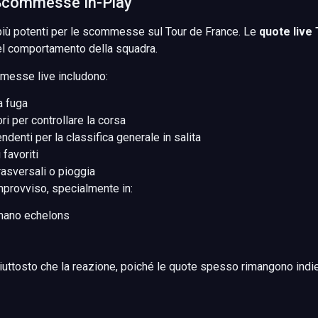
 Scommesse In-Play
iù potenti per le scommesse sul Tour de France. Le
quote live
el comportamento della squadra.
messe live includono:
a fuga
i per controllare la corsa
endenti per la classifica generale in salita
favoriti
asversali o pioggia
improvviso, specialmente in:
rmano echelons
ttosto che la reazione, poiché le quote spesso rimangono indietr