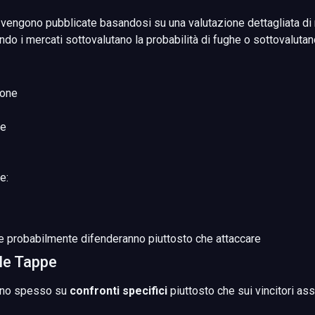
vengono pubblicate basandosi su una valutazione dettagliata di
 i mercati sottovalutano la probabilità di fughe o sottovalutano
ione
te
e:
he probabilmente difenderanno piuttosto che attaccare
lle Tappe
ano spesso su
confronti specifici
piuttosto che sui vincitori as