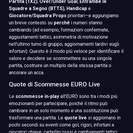
Partita (1X2)
,
Over/Under Goal
,
Entrambe le
Squadre a Segno (BTTS)
,
Handicap
e
Giocatore/Squadra Props
prioritari—e aggiungiamo
un breve contesto su
perché
i numeri stanno
cambiando (ad esempio, formazioni confermate,
aggiustamenti tattici, asimmetria di motivazione
nell’ultimo turno di gruppo, aggiornamenti tardivi sugli
infortuni). Questo è il modo più veloce per identificare il
valore e decidere se scommettere su una singola
partita, costruire un multiplo della stessa partita o
ancorare un acca.
Quote di Scommesse EURO Live
Le
scommesse in-play
all’EURO sono tra i modi più
emozionanti per partecipare, poiché il ritmo può
cambiare in un solo momento e una sostituzione può
trasformare una partita. Le
quote live
si aggiornano in
pochi secondi su eventi come gol, rigori, infortuni a
giocatori chiave, cartellini rossi e cambiamenti tattici