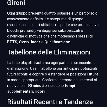
Gironi
Ogni gruppo presenta quattro squadre e un percorso di
avanzamento definito. Le anteprime di gruppo
evidenziano scontri stilistici (squadre che pressano vs
blocchi profondi), vantaggi sui calci piazzati e
dinamiche di motivazione che modellano i prezzi di
BTTS
,
Over/Under
e
Qualificazione
.
Tabellone delle Eliminazioni
La fase playoff trasforma ogni partita in un incontro di
eliminazione. Usa il tabellone per anticipare potenziali
futuri scontri e coprire o estendere le posizioni
Future
in modo appropriato. Conferma sempre se i mercati si
risolvono in
90 minuti
o includono
tempi
supplementari/rigori
.
Risultati Recenti e Tendenze