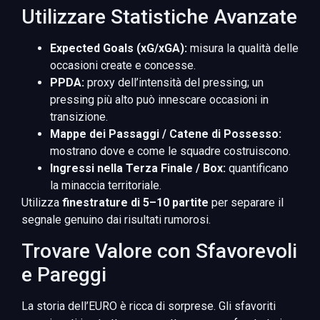
Utilizzare Statistiche Avanzate
Expected Goals (xG/xGA):
misura la qualità delle
occasioni create e concesse.
PPDA:
proxy dell’intensità del pressing; un
pressing più alto può innescare occasioni in
transizione.
Mappe dei Passaggi / Catene di Possesso:
mostrano dove e come le squadre costruiscono.
Ingressi nella Terza Finale / Box:
quantificano
la minaccia territoriale.
Utilizza
finestrature di 5–10 partite
per separare il
segnale genuino dai risultati rumorosi.
Trovare Valore con Sfavorevoli
e Pareggi
La storia dell’EURO è ricca di sorprese. Gli sfavoriti