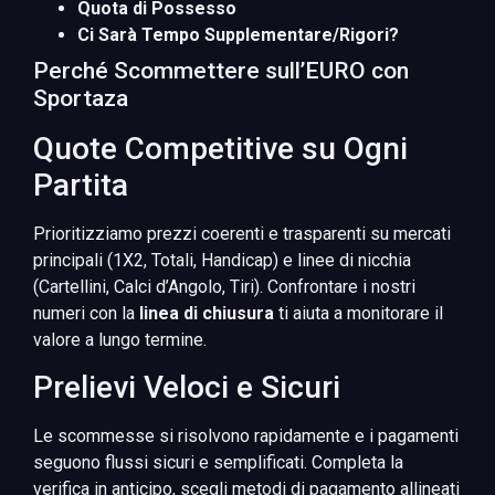
Quota di Possesso
Ci Sarà Tempo Supplementare/Rigori?
Perché Scommettere sull’EURO con
Sportaza
Quote Competitive su Ogni
Partita
Prioritizziamo prezzi coerenti e trasparenti su mercati
principali (1X2, Totali, Handicap) e linee di nicchia
(Cartellini, Calci d’Angolo, Tiri). Confrontare i nostri
numeri con la
linea di chiusura
ti aiuta a monitorare il
valore a lungo termine.
Prelievi Veloci e Sicuri
Le scommesse si risolvono rapidamente e i pagamenti
seguono flussi sicuri e semplificati. Completa la
verifica in anticipo, scegli metodi di pagamento allineati