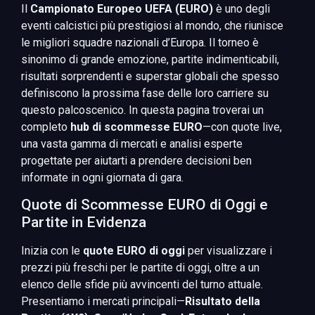
Il
Campionato Europeo UEFA (EURO)
è uno degli
eventi calcistici più prestigiosi al mondo, che riunisce
le migliori squadre nazionali d’Europa. Il torneo è
sinonimo di grande emozione, partite indimenticabili,
risultati sorprendenti e superstar globali che spesso
definiscono la prossima fase delle loro carriere su
questo palcoscenico. In questa pagina troverai un
completo
hub di scommesse EURO
—con quote live,
una vasta gamma di mercati e analisi esperte
progettate per aiutarti a prendere decisioni ben
informate in ogni giornata di gara.
Quote di Scommesse EURO di Oggi e
Partite in Evidenza
Inizia con le
quote EURO di oggi
per visualizzare i
prezzi più freschi per le partite di oggi, oltre a un
elenco delle sfide più avvincenti del turno attuale.
Presentiamo i mercati principali—
Risultato della