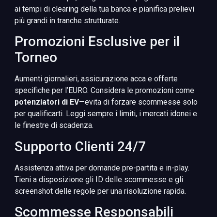
ai tempi di clearing della tua banca e pianifica prelievi
più grandi in tranche strutturate.
Promozioni Esclusive per il
Torneo
Aumenti giornalieri, assicurazione acca e offerte
specifiche per l’EURO. Considera le promozioni come
potenziatori di EV
—evita di forzare scommesse solo
per qualificarti. Leggi sempre i limiti, i mercati idonei e
le finestre di scadenza.
Supporto Clienti 24/7
Assistenza attiva per domande pre-partita e in-play.
Tieni a disposizione gli ID delle scommesse e gli
screenshot delle regole per una risoluzione rapida.
Scommesse Responsabili