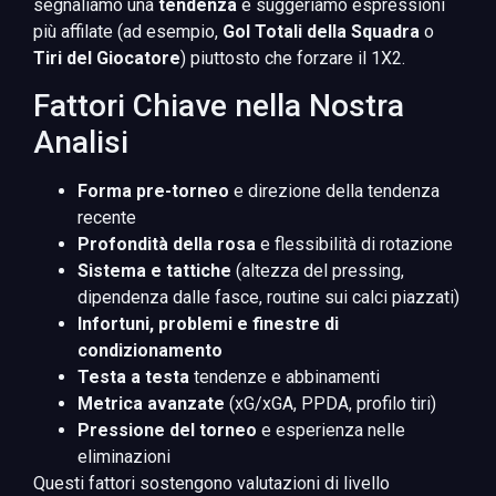
segnaliamo una
tendenza
e suggeriamo espressioni
più affilate (ad esempio,
Gol Totali della Squadra
o
Tiri del Giocatore
) piuttosto che forzare il 1X2.
Fattori Chiave nella Nostra
Analisi
Forma pre-torneo
e direzione della tendenza
recente
Profondità della rosa
e flessibilità di rotazione
Sistema e tattiche
(altezza del pressing,
dipendenza dalle fasce, routine sui calci piazzati)
Infortuni, problemi e finestre di
condizionamento
Testa a testa
tendenze e abbinamenti
Metrica avanzate
(xG/xGA, PPDA, profilo tiri)
Pressione del torneo
e esperienza nelle
eliminazioni
Questi fattori sostengono valutazioni di livello