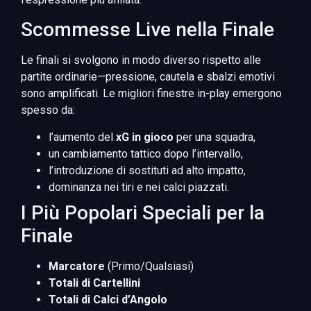
Scommesse Live nella Finale
Le finali si svolgono in modo diverso rispetto alle
partite ordinarie—pressione, cautela e sbalzi emotivi
sono amplificati. Le migliori finestre in-play emergono
spesso da:
l’aumento del
xG in gioco
per una squadra,
un cambiamento tattico dopo l’intervallo,
l’introduzione di sostituti ad alto impatto,
dominanza nei tiri e nei calci piazzati.
I Più Popolari Speciali per la
Finale
Marcatore
(Primo/Qualsiasi)
Totali di Cartellini
Totali di Calci d’Angolo