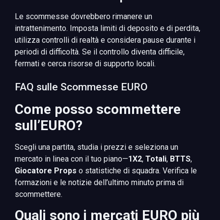
Le scommesse dovrebbero rimanere un
intrattenimento. Imposta limiti di deposito e di perdita,
utilizza controlli di realtà e considera pause durante i
periodi di difficoltà. Se il controllo diventa difficile,
fermati e cerca risorse di supporto locali.
FAQ sulle Scommesse EURO
Come posso scommettere
sull’EURO?
Scegli una partita, studia i prezzi e seleziona un
mercato in linea con il tuo piano—
1X2
,
Totali
,
BTTS
,
Giocatore Props
o statistiche di squadra. Verifica le
formazioni e le notizie dell’ultimo minuto prima di
scommettere.
Quali sono i mercati EURO più