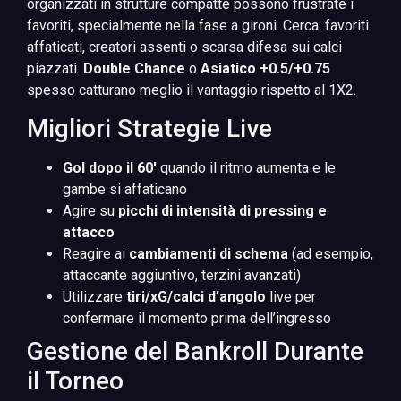
organizzati in strutture compatte possono frustrate i
favoriti, specialmente nella fase a gironi. Cerca: favoriti
affaticati, creatori assenti o scarsa difesa sui calci
piazzati.
Double Chance
o
Asiatico +0.5/+0.75
spesso catturano meglio il vantaggio rispetto al 1X2.
Migliori Strategie Live
Gol dopo il 60′
quando il ritmo aumenta e le
gambe si affaticano
Agire su
picchi di intensità di pressing e
attacco
Reagire ai
cambiamenti di schema
(ad esempio,
attaccante aggiuntivo, terzini avanzati)
Utilizzare
tiri/xG/calci d’angolo
live per
confermare il momento prima dell’ingresso
Gestione del Bankroll Durante
il Torneo