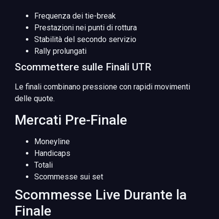
Frequenza dei tie-break
Prestazioni nei punti di rottura
Stabilità del secondo servizio
Rally prolungati
Scommettere sulle Finali UTR
Le finali combinano pressione con rapidi movimenti
delle quote.
Mercati Pre-Finale
Moneyline
Handicaps
Totali
Scommesse sui set
Scommesse Live Durante la
Finale