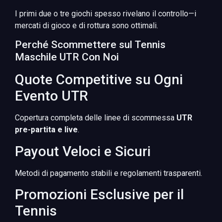
I primi due o tre giochi spesso rivelano il controllo—i
mercati di gioco e di rottura sono ottimali.
Perché Scommettere sul Tennis
Maschile UTR Con Noi
Quote Competitive su Ogni
Evento UTR
Copertura completa delle linee di scommessa
UTR
pre-partita e live
.
Payout Veloci e Sicuri
Metodi di pagamento stabili e regolamenti trasparenti.
Promozioni Esclusive per il
Tennis