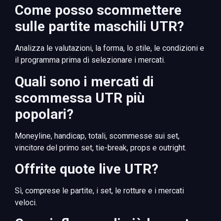
Come posso scommettere
sulle partite maschili UTR?
Analizza le valutazioni, la forma, lo stile, le condizioni e
il programma prima di selezionare i mercati.
Quali sono i mercati di
scommessa UTR più
popolari?
Moneyline, handicap, totali, scommesse sui set,
vincitore del primo set, tie-break, props e outright.
Offrite quote live UTR?
Sì, comprese le partite, i set, le rotture e i mercati
veloci.