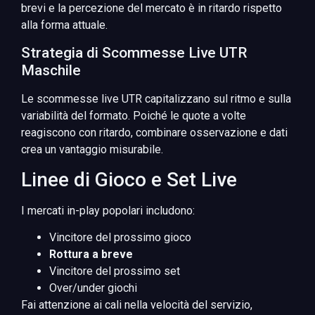
brevi e la percezione del mercato è in ritardo rispetto
alla forma attuale.
Strategia di Scommesse Live UTR
Maschile
Le scommesse live UTR capitalizzano sul ritmo e sulla
variabilità del formato. Poiché le quote a volte
reagiscono con ritardo, combinare osservazione e dati
crea un vantaggio misurabile.
Linee di Gioco e Set Live
I mercati in-play popolari includono:
Vincitore del prossimo gioco
Rottura a breve
Vincitore del prossimo set
Over/under giochi
Fai attenzione ai cali nella velocità del servizio,