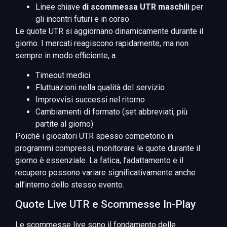
Linee chiave
di scommessa UTR maschili
per
gli incontri futuri e in corso
Le quote UTR si aggiornano dinamicamente durante il
giorno. I mercati reagiscono rapidamente, ma non
sempre in modo efficiente, a:
Timeout medici
Fluttuazioni nella qualità del servizio
Improvvisi successi nel ritorno
Cambiamenti di formato (set abbreviati, più
partite al giorno)
Poiché i giocatori UTR spesso competono in
programmi compressi, monitorare le quote durante il
giorno è essenziale. La fatica, l’adattamento e il
recupero possono variare significativamente anche
all’interno dello stesso evento.
Quote Live UTR e Scommesse In-Play
Le scommesse live sono il fondamento delle