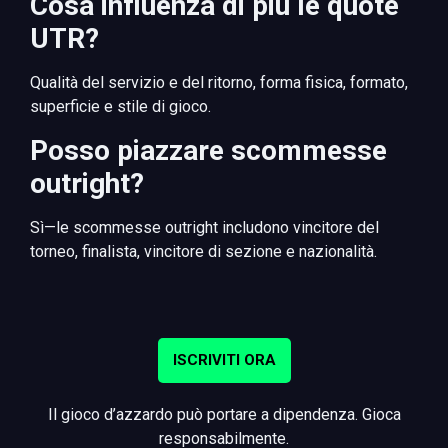
Cosa influenza di più le quote
UTR?
Qualità del servizio e del ritorno, forma fisica, formato,
superficie e stile di gioco.
Posso piazzare scommesse
outright?
Sì—le scommesse outright includono vincitore del
torneo, finalista, vincitore di sezione e nazionalità.
ISCRIVITI ORA
Il gioco d’azzardo può portare a dipendenza. Gioca
responsabilmente.