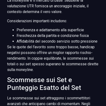
La moneyline è il mercato di base. Sebbene la
valutazione UTR fornisca un ancoraggio iniziale, il
contesto determina il vero valore.
Considerazioni importanti includono:
Preferenza e adattamento alla superficie
Freschezza della partita e condizione fisica
Affidabilità del secondo servizio sotto pressione
Se le quote del favorito sono troppo basse, handicap
negativi possono offrire un miglior rapporto rischio-
rendimento. In coppie equilibrate, le scommesse sui
totali o sui set spesso superano le scommesse dirette
sulla moneyline.
Scommesse sui Set e
Punteggio Esatto del Set
Le scommesse sui set attraggono i scommettitori
avanzati che anticipano cambi di momentum. Negli