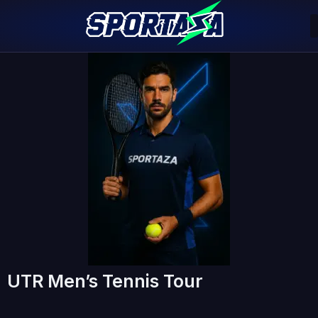
UTR Men’s Tennis Tour