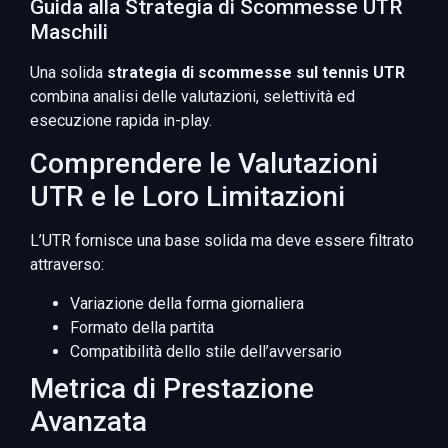
Guida alla Strategia di Scommesse UTR
Maschili
Una solida
strategia di scommesse sul tennis UTR
combina analisi delle valutazioni, selettività ed
esecuzione rapida in-play.
Comprendere le Valutazioni
UTR e le Loro Limitazioni
L’UTR fornisce una base solida ma deve essere filtrato
attraverso:
Variazione della forma giornaliera
Formato della partita
Compatibilità dello stile dell’avversario
Metrica di Prestazione
Avanzata