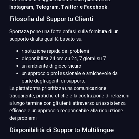
Instagram, Telegram, Twitter e Facebook.
Filosofia del Supporto Clienti
Sportaza pone una forte enfasi sulla fornitura di un
supporto di alta qualità basato su:
risoluzione rapida dei problemi
disponibilità 24 ore su 24, 7 giorni su 7
un ambiente di gioco sicuro
un approccio professionale e amichevole da
parte degli agenti di supporto
La piattaforma prioritizza una comunicazione
trasparente, pratiche etiche e la costruzione di relazioni
a lungo termine con gli utenti attraverso un’assistenza
efficace e un approccio responsabile alla risoluzione
dei problemi.
Disponibilità di Supporto Multilingue