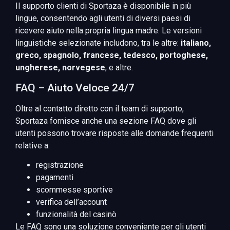
Il supporto clienti di Sportaza è disponibile in più
lingue, consentendo agli utenti di diversi paesi di
ricevere aiuto nella propria lingua madre. Le versioni
linguistiche selezionate includono, tra le altre:
italiano,
greco, spagnolo, francese, tedesco, portoghese,
ungherese, norvegese
, e altre.
FAQ – Aiuto Veloce 24/7
Oltre al contatto diretto con il team di supporto,
Sportaza fornisce anche una sezione FAQ dove gli
utenti possono trovare risposte alle domande frequenti
relative a:
registrazione
pagamenti
scommesse sportive
verifica dell’account
funzionalità del casinò
Le FAQ sono una soluzione conveniente per gli utenti