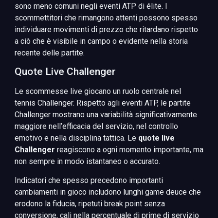
sono meno comuni negli eventi ATP di élite. I
scommettitori che rimangono attenti possono spesso
individuare movimenti di prezzo che ritardano rispetto
a ciò che è visibile in campo o evidente nella storia
recente delle partite.
Quote Live Challenger
Le scommesse live giocano un ruolo centrale nel
tennis Challenger. Rispetto agli eventi ATP, le partite
Challenger mostrano una variabilità significativamente
maggiore nell’efficacia del servizio, nel controllo
emotivo e nella disciplina tattica. Le
quote live
Challenger
reagiscono a ogni momento importante, ma
non sempre in modo istantaneo o accurato.
Indicatori che spesso precedono importanti
cambiamenti in gioco includono lunghi game deuce che
erodono la fiducia, ripetuti break point senza
conversione, cali nella percentuale di prime di servizio