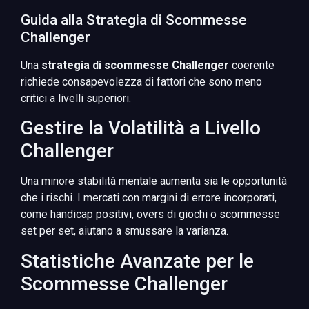
Guida alla Strategia di Scommesse
Challenger
Una
strategia di scommesse Challenger
coerente
richiede consapevolezza di fattori che sono meno
critici a livelli superiori.
Gestire la Volatilità a Livello
Challenger
Una minore stabilità mentale aumenta sia le opportunità
che i rischi. I mercati con margini di errore incorporati,
come handicap positivi, overs di giochi o scommesse
set per set, aiutano a smussare la varianza.
Statistiche Avanzate per le
Scommesse Challenger