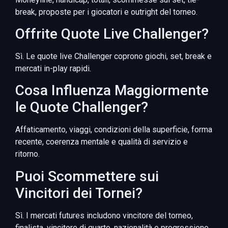
break, proposte per i giocatori e outright del torneo.
Offrite Quote Live Challenger?
Sì. Le quote live Challenger coprono giochi, set, break e
mercati in-play rapidi.
Cosa Influenza Maggiormente
le Quote Challenger?
Affaticamento, viaggi, condizioni della superficie, forma
recente, coerenza mentale e qualità di servizio e
ritorno.
Puoi Scommettere sui
Vincitori dei Tornei?
Sì. I mercati futures includono vincitore del torneo,
finalista, vincitore di quarto, nazionalità e progressione