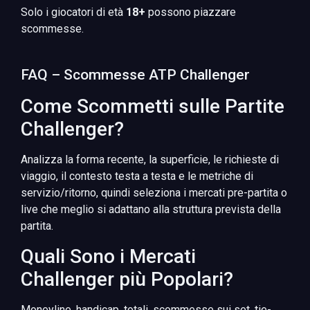
Solo i giocatori di età
18+
possono piazzare
scommesse.
FAQ – Scommesse ATP Challenger
Come Scommetti sulle Partite
Challenger?
Analizza la forma recente, la superficie, le richieste di
viaggio, il contesto testa a testa e le metriche di
servizio/ritorno, quindi seleziona i mercati pre-partita o
live che meglio si adattano alla struttura prevista della
partita.
Quali Sono i Mercati
Challenger più Popolari?
Moneyline, handicap, totali, scommesse sui set, tie-