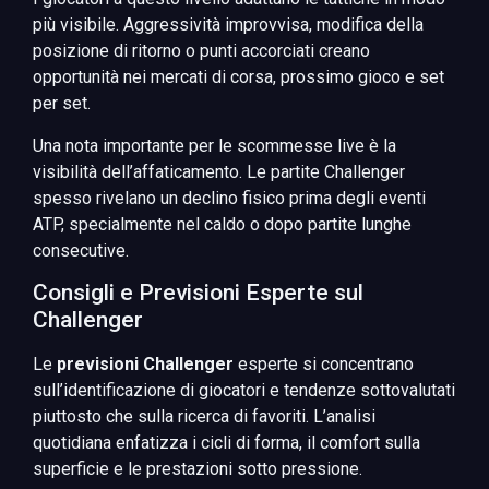
più visibile. Aggressività improvvisa, modifica della
posizione di ritorno o punti accorciati creano
opportunità nei mercati di corsa, prossimo gioco e set
per set.
Una nota importante per le scommesse live è la
visibilità dell’affaticamento. Le partite Challenger
spesso rivelano un declino fisico prima degli eventi
ATP, specialmente nel caldo o dopo partite lunghe
consecutive.
Consigli e Previsioni Esperte sul
Challenger
Le
previsioni Challenger
esperte si concentrano
sull’identificazione di giocatori e tendenze sottovalutati
piuttosto che sulla ricerca di favoriti. L’analisi
quotidiana enfatizza i cicli di forma, il comfort sulla
superficie e le prestazioni sotto pressione.