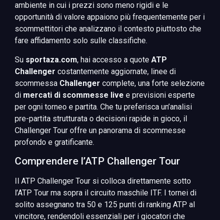
ambiente in cui i prezzi sono meno rigidi e le
opportunità di valore appaiono più frequentemente per i
scommettitori che analizzano il contesto piuttosto che
fare affidamento solo sulle classifiche.
Su
sportaza.com
, hai accesso a quote
ATP
Challenger
costantemente aggiornate, linee di
scommessa
Challenger
complete, una forte selezione
di
mercati di scommesse live
e previsioni esperte
per ogni torneo e partita. Che tu preferisca un’analisi
pre-partita strutturata o decisioni rapide in gioco, il
Challenger Tour offre un panorama di scommesse
profondo e gratificante.
Comprendere l’ATP Challenger Tour
Il ATP Challenger Tour si colloca direttamente sotto
l’ATP Tour ma sopra il circuito maschile ITF. I tornei di
solito assegnano tra 50 e 125 punti di ranking ATP al
vincitore, rendendoli essenziali per i giocatori che