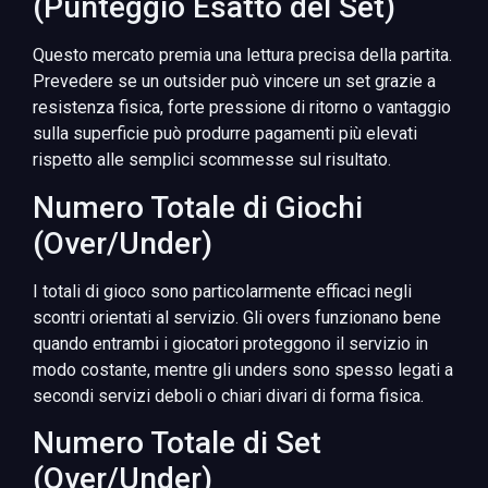
(Punteggio Esatto del Set)
Questo mercato premia una lettura precisa della partita.
Prevedere se un outsider può vincere un set grazie a
resistenza fisica, forte pressione di ritorno o vantaggio
sulla superficie può produrre pagamenti più elevati
rispetto alle semplici scommesse sul risultato.
Numero Totale di Giochi
(Over/Under)
I totali di gioco sono particolarmente efficaci negli
scontri orientati al servizio. Gli overs funzionano bene
quando entrambi i giocatori proteggono il servizio in
modo costante, mentre gli unders sono spesso legati a
secondi servizi deboli o chiari divari di forma fisica.
Numero Totale di Set
(Over/Under)