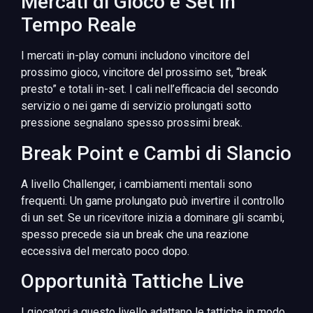
Mercati di Gioco e Set in
Tempo Reale
I mercati in-play comuni includono vincitore del
prossimo gioco, vincitore del prossimo set, “break
presto” e totali in-set. I cali nell’efficacia del secondo
servizio o nei game di servizio prolungati sotto
pressione segnalano spesso prossimi break.
Break Point e Cambi di Slancio
A livello Challenger, i cambiamenti mentali sono
frequenti. Un game prolungato può invertire il controllo
di un set. Se un ricevitore inizia a dominare gli scambi,
spesso precede sia un break che una reazione
eccessiva del mercato poco dopo.
Opportunità Tattiche Live
I giocatori a questo livello adattano le tattiche in modo