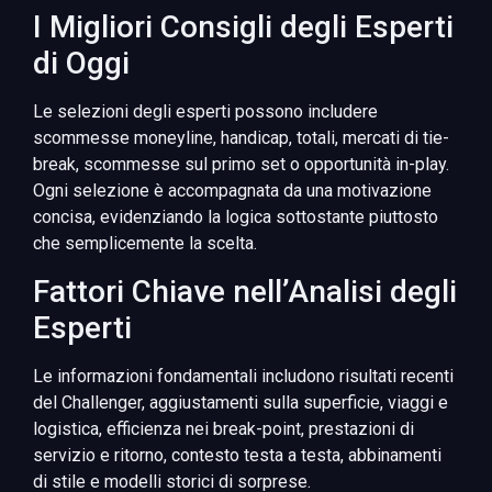
I Migliori Consigli degli Esperti
di Oggi
Le selezioni degli esperti possono includere
scommesse moneyline, handicap, totali, mercati di tie-
break, scommesse sul primo set o opportunità in-play.
Ogni selezione è accompagnata da una motivazione
concisa, evidenziando la logica sottostante piuttosto
che semplicemente la scelta.
Fattori Chiave nell’Analisi degli
Esperti
Le informazioni fondamentali includono risultati recenti
del Challenger, aggiustamenti sulla superficie, viaggi e
logistica, efficienza nei break-point, prestazioni di
servizio e ritorno, contesto testa a testa, abbinamenti
di stile e modelli storici di sorprese.