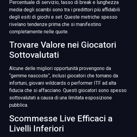
Percentuale di servizio, tasso di break e lunghezza
media degli scambi sono tra i predittori più affidabili
degli esiti di giochi e set. Queste metriche spesso
rivelano tendenze prima che si manifestino
completamente nelle quote.
Trovare Valore nei Giocatori
Sottovalutati
Alcune delle migliori opportunità provengono da
“gemme nascoste”, inclusi giocatori che tornano da
infortuni, giovani wildcards o performer ITF ad alta
fiducia che si affacciano. Questi giocatori sono spesso
sottovalutati a causa di una limitata esposizione
pubblica.
Scommesse Live Efficaci a
Livelli Inferiori