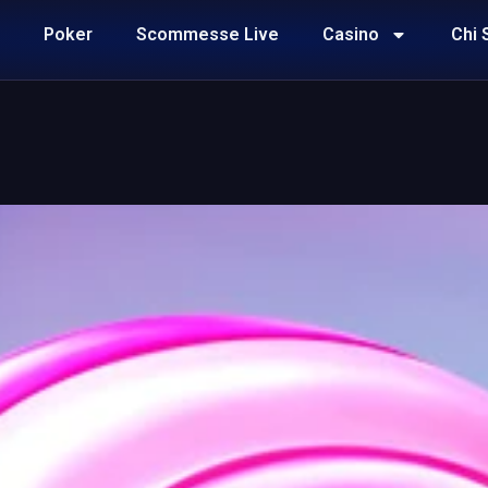
Poker
Scommesse Live
Casino
Chi 