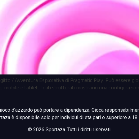
Egitto / Avventura Esplorativa di Pragmatic Play. Può essere g
mobile e tablet. I dati strutturati mostrano una configurazione 
 gioco d’azzardo può portare a dipendenza. Gioca responsabilmen
taza è disponibile solo per individui di età pari o superiore a 18 
© 2026 Sportaza. Tutti i diritti riservati.