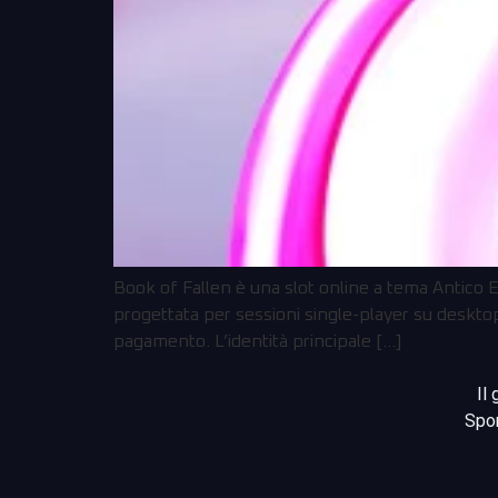
Book of Fallen è una slot online a tema Antico 
progettata per sessioni single-player su desktop, 
pagamento. L’identità principale […]
Il
Spor