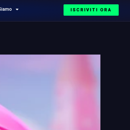
Siamo
ISCRIVITI ORA