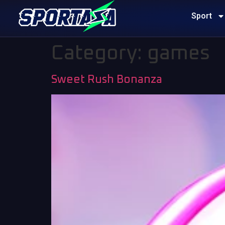
Sport
Category:
games
Sweet Rush Bonanza